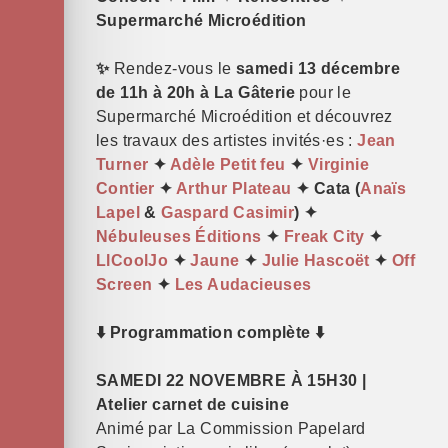
Supermarché Microédition
✨
Rendez-vous le
samedi 13 décembre
de 11h à 20h à La Gâterie
pour le
Supermarché Microédition et découvrez
les travaux des artistes invités·es :
Jean
Turner
✦
Adèle Petit feu
✦
Virginie
Contier
✦
Arthur Plateau
✦ Cata (
Anaïs
Lapel
&
Gaspard Casimir
) ✦
Nébuleuses Éditions
✦
Freak City
✦
LlCoolJo
✦
Jaune
✦
Julie Hascoët
✦
Off
Screen
✦
Les Audacieuses
⬇️ Programmation complète ⬇️
SAMEDI 22 NOVEMBRE À 15H30 |
Atelier carnet de cuisine
Animé par La Commission Papelard