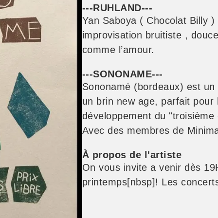
---
RUHLAND
---
Yan Saboya ( Chocolat Billy )
improvisation bruitiste , douc
comme l’amour.
---
SONONAME
---
Sononamé (bordeaux) est un 
un brin new age, parfait pour l
développement du "troisième o
Avec des membres de Minimal
À propos de l'artiste
On vous invite a venir dès 19
printemps[nbsp]! Les concert